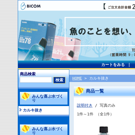
カートをみる
｜
商品検索
HOME
> カルキ抜き
商品一覧
みんな喜ぶ水づく
り
説明付き
/ 写真のみ
カルキ抜き
1件～1件 （全1件）
みんな喜ぶ水づく
り