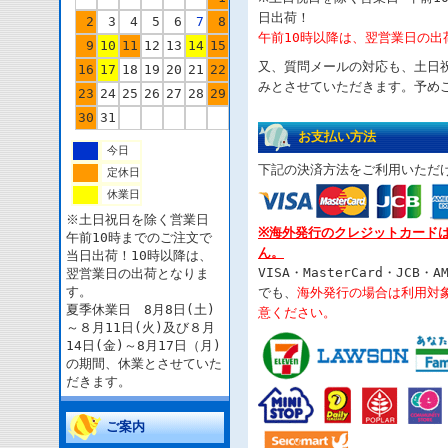
日出荷！
2
3
4
5
6
7
8
午前10時以降は、翌営業日の出
9
10
11
12
13
14
15
又、質問メールの対応も、土日
16
17
18
19
20
21
22
みとさせていただきます。予め
23
24
25
26
27
28
29
30
31
お支払い方法
今日
下記の決済方法をご利用いただ
定休日
休業日
※土日祝日を除く営業日
※海外発行のクレジットカード
午前10時までのご注文で
ん。
当日出荷！10時以降は、
VISA・MasterCard・JCB・AM
翌営業日の出荷となりま
す。
でも、
海外発行の場合は利用対
夏季休業日 8月8日(土)
意ください。
～８月11日(火)及び８月
14日(金)～8月17日（月)
の期間、休業とさせていた
だきます。
ご案内