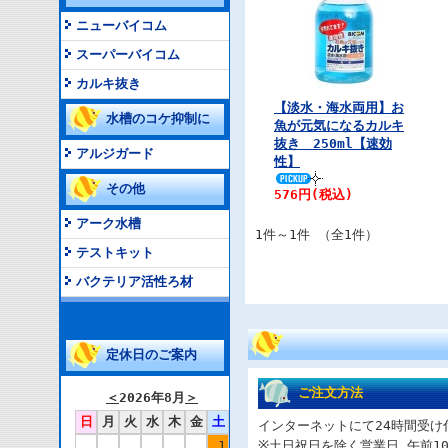
ニューバイコム
スーパーバイコム
カルキ抜き
【淡水・海水両用】お
水槽のコケ抑制に
魚が元気になるカルキ
抜き 250ml【速効
アルジガード
性】
その他
576円
(税込)
アーク水槽
1件～1件 （全1件）
テストキット
バクテリア活性ろ材
定休日のご案内
ご注文方法
＜
2026年8月
＞
日
月
火
水
木
金
土
インターネットにて24時間受け
1
※土日祝日を除く営業日 午前1