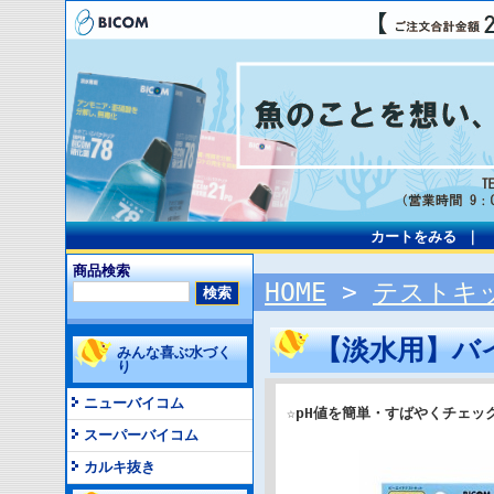
カートをみる
｜
商品検索
HOME
>
テストキ
【淡水用】バ
みんな喜ぶ水づく
り
ニューバイコム
☆pH値を簡単・すばやくチェッ
スーパーバイコム
カルキ抜き