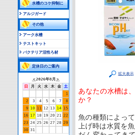
水槽のコケ抑制に
アルジガード
その他
アーク水槽
テストキット
バクテリア活性ろ材
定休日のご案内
拡大表示
＜
2026年8月
＞
日
月
火
水
木
金
土
あなたの水槽は
1
か？
2
3
4
5
6
7
8
9
10
11
12
13
14
15
16
17
18
19
20
21
22
魚の種類によって
23
24
25
26
27
28
29
上げ時は水質を魚
30
31
だん変わってき