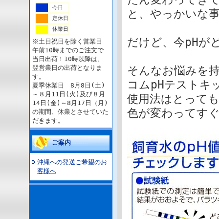
今日
と、やっかいな事
定休日
休業日
だけど、今pHが
※土日祝日を除く営業日
午前10時までのご注文で
当日出荷！10時以降は、
翌営業日の出荷となりま
そんなお悩みを
す。
コムpHテストキ
夏季休業日 8月8日(土)
～８月11日(火)及び８月
使用法はとっても
14日(金)～8月17日（月)
色が変わってす
の期間、休業とさせていた
だきます。
ご案内
沖縄への発送ご希望のお
客様へ