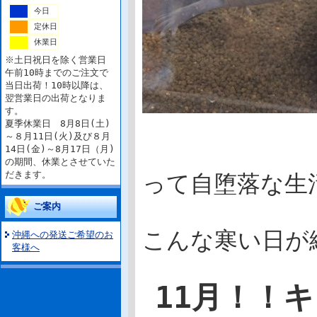
今日
定休日
休業日
※土日祝日を除く営業日
午前10時までのご注文で
当日出荷！10時以降は、
翌営業日の出荷となりま
す。
夏季休業日 8月8日(土)
～８月11日(火)及び８月
14日(金)～8月17日（月)
の期間、休業とさせていた
だきます。
って自堕落な生
ご案内
こんな寒い日が
沖縄への発送ご希望のお
客様へ
11月！！