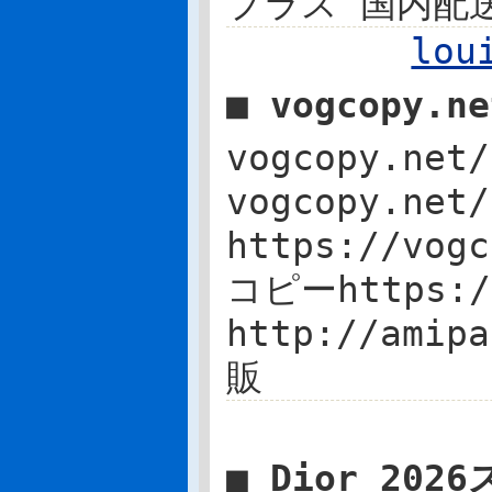
プラス 国内配
lo
■ vogcopy.n
vogcopy.ne
vogcopy.ne
https://vo
コピーhttps:/
http://ami
販
■ Dior 20