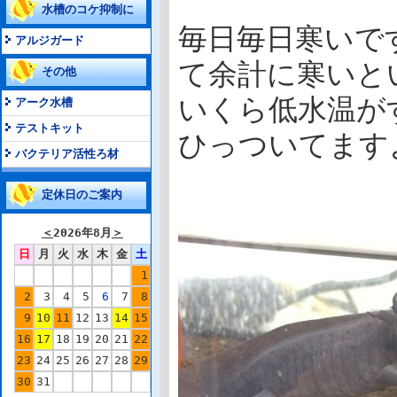
水槽のコケ抑制に
毎日毎日寒いで
アルジガード
て余計に寒いと
その他
いくら低水温が
アーク水槽
テストキット
ひっついてます
バクテリア活性ろ材
定休日のご案内
＜
2026年8月
＞
日
月
火
水
木
金
土
1
2
3
4
5
6
7
8
9
10
11
12
13
14
15
16
17
18
19
20
21
22
23
24
25
26
27
28
29
30
31