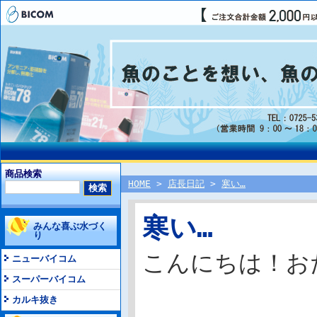
商品検索
HOME
>
店長日記
>
寒い…
寒い…
みんな喜ぶ水づく
り
こんにちは！お
ニューバイコム
スーパーバイコム
カルキ抜き