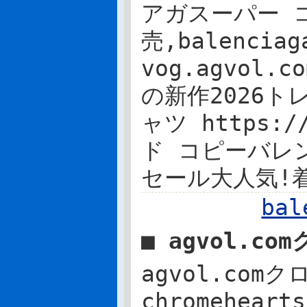
アガスーパー コ
売,balenc
vog.agvol.
の新作2026ト
ャツ https:/
ド コピーバレ
セール大人気!
ba
■ agvol.c
agvol.co
chromehea