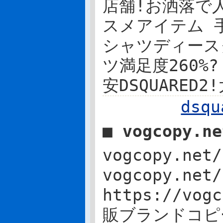
店舗!お洒落で人気ア
スメアイテム 
シャツディースクエア
ツ満足度260
安DSQUARE
dsq
■ vogcopy.n
vogcopy.n
vogcopy.ne
https://vo
販ブランドコピーh