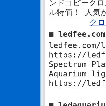
ンドコピークロ
ル特価！ 人気
クロ
■ ledfee.co
ledfee.com/l
https://ledf
Spectrum Pla
Aquarium 
https://ledf
■ ledaquari