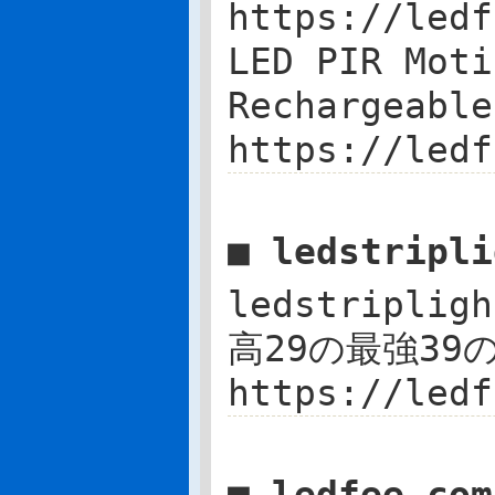
https://ledf
LED PIR Moti
Rechargea
https://ledf
■ ledstripl
ledstriplig
高29の最強39の
https://ledf