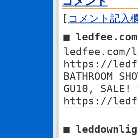
コメント
[
コメント記入
■ ledfee.co
ledfee.com/l
https://ledf
BATHROOM SHO
GU10, SAL
https://ledf
■ leddownli